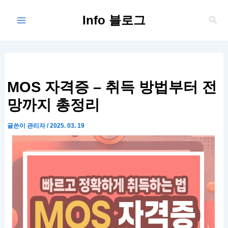
콘
Main
Info 블로그
텐
검
Menu
색
츠
로
건
너
뛰
MOS 자격증 – 취득 방법부터 전
기
망까지 총정리
글쓴이
관리자
/
2025. 03. 19