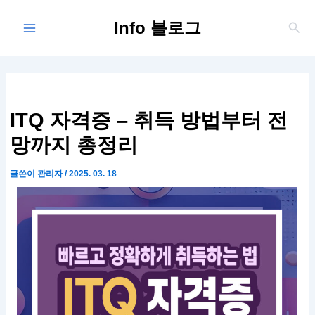
콘
Main
Info 블로그
텐
검
Menu
색
츠
로
건
너
뛰
ITQ 자격증 – 취득 방법부터 전
기
망까지 총정리
글쓴이
관리자
/
2025. 03. 18