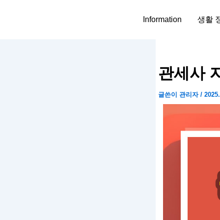
콘
텐
Information
생활 
츠
로
건
너
관세사 
뛰
기
글쓴이
관리자
/
2025.