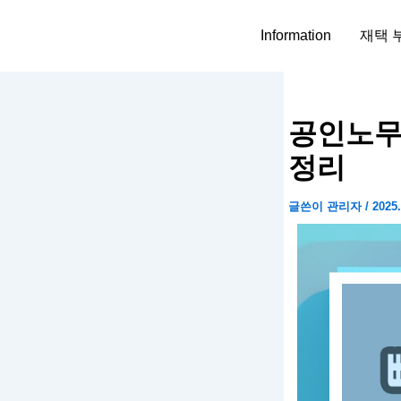
콘
텐
Information
재택 
츠
로
건
너
공인노무
뛰
정리
기
글쓴이
관리자
/
2025.