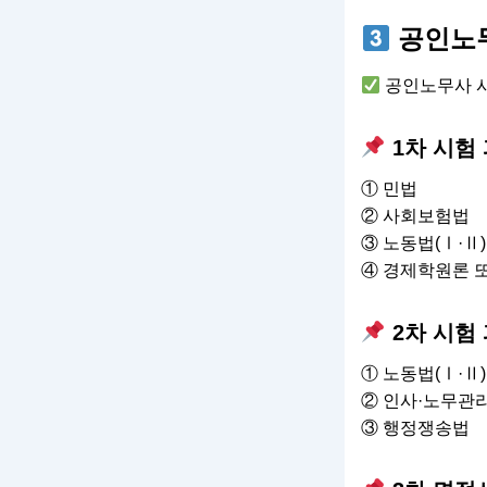
공인노무
공인노무사 시
1차 시험
① 민법
② 사회보험법
③ 노동법(Ⅰ·Ⅱ)
④ 경제학원론 
2차 시험
① 노동법(Ⅰ·Ⅱ)
② 인사·노무관
③ 행정쟁송법