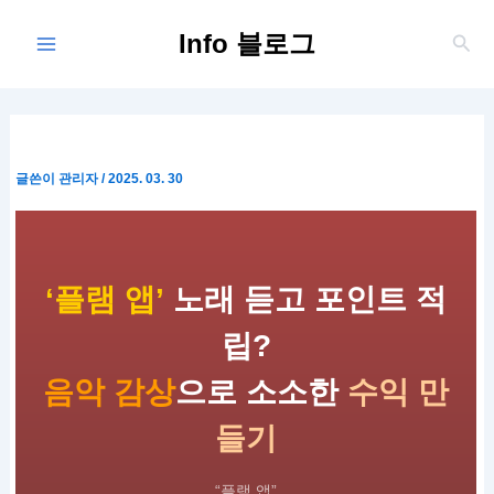
콘
Main
Info 블로그
텐
검
Menu
색
츠
로
건
너
뛰
글쓴이
관리자
/
2025. 03. 30
기
‘플램 앱’
노래 듣고 포인트 적
립?
음악 감상
으로 소소한
수익 만
들기
“플램 앱”