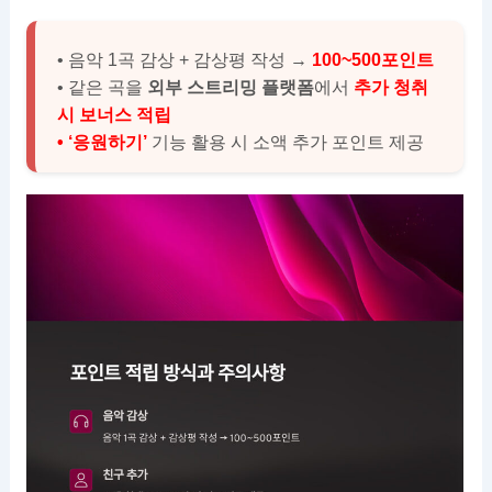
• 음악 1곡 감상 + 감상평 작성 →
100~500포인트
• 같은 곡을
외부 스트리밍 플랫폼
에서
추가 청취
시 보너스 적립
• ‘응원하기’
기능 활용 시 소액 추가 포인트 제공