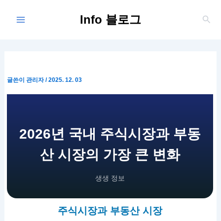
콘
Main
Info 블로그
텐
검
Menu
색
츠
로
건
너
뛰
글쓴이
관리자
/
2025. 12. 03
기
2026년 국내 주식시장과 부동
산 시장의 가장 큰 변화
생생 정보
주식시장과 부동산 시장