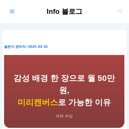
콘
Main
Info 블로그
텐
검
Menu
색
츠
로
건
너
뛰
글쓴이
관리자
/
2025. 04. 02
기
감성 배경 한 장으로 월 50만
원,
미리캔버스
로 가능한 이유
재택 부업