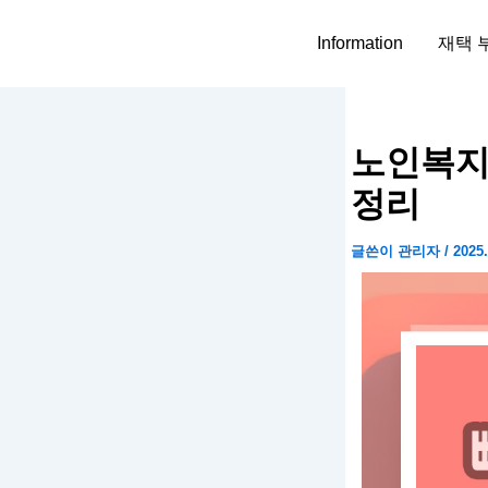
콘
텐
Information
재택 
츠
로
건
너
노인복지
뛰
정리
기
글쓴이
관리자
/
2025.