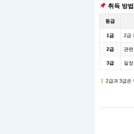
취득 방법
등급
1급
2급
2급
관련
3급
일정
2급과 3급은