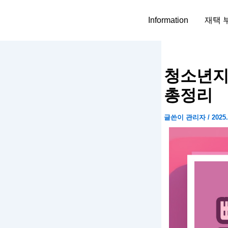
콘
텐
Information
재택 
츠
로
건
너
청소년지
뛰
총정리
기
글쓴이
관리자
/
2025.