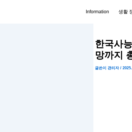
콘
텐
Information
생활 
츠
로
건
너
한국사능
뛰
망까지 
기
글쓴이
관리자
/
2025.