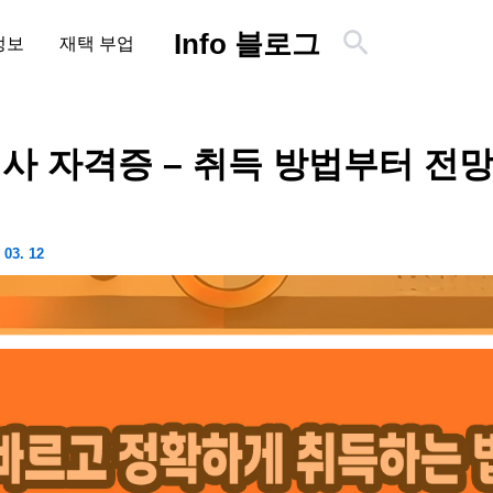
검
Info 블로그
정보
재택 부업
색
사 자격증 – 취득 방법부터 전
 03. 12