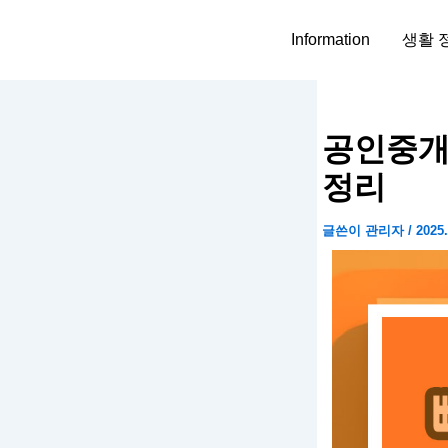
콘
텐
Information
생활 
츠
로
건
너
공인중개
뛰
정리
기
글쓴이
관리자
/
2025.