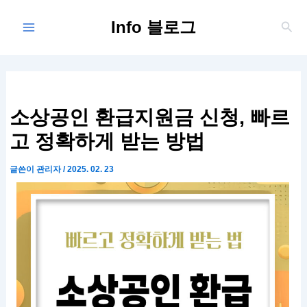
콘
Main
Info 블로그
텐
검
Menu
색
츠
로
건
너
뛰
소상공인 환급지원금 신청, 빠르
기
고 정확하게 받는 방법
글쓴이
관리자
/
2025. 02. 23