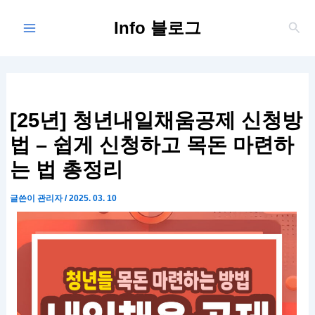
콘
Main
Info 블로그
텐
검
Menu
색
츠
로
건
너
뛰
[25년] 청년내일채움공제 신청방
기
법 – 쉽게 신청하고 목돈 마련하
는 법 총정리
글쓴이
관리자
/
2025. 03. 10