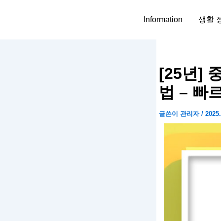
콘
텐
Information
생활 
츠
로
건
너
[25년]
뛰
법 – 빠
기
글쓴이
관리자
/
2025.